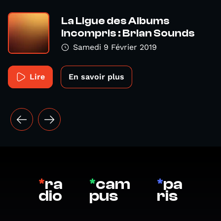
La Ligue des Albums
Incompris : Brian Sounds
Samedi 9 Février 2019
Lire
En savoir plus
*
ra
*
cam
*
pa
dio
pus
ris