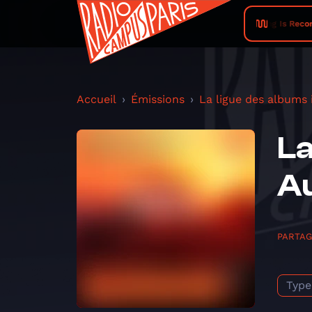
Everything Is Recorded
Accueil
Émissions
La ligue des albums
La
Au
PARTA
Type