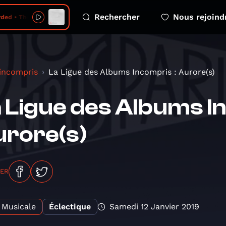
Rechercher
Nous rejoind
 • The Rhythm of Life and Death
 incompris
La Ligue des Albums Incompris : Aurore(s)
 Ligue des Albums I
rore(s)
GER
Musicale
Éclectique
Samedi 12 Janvier 2019