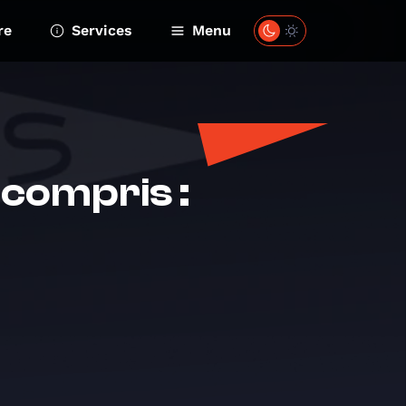
re
Services
Menu
ncompris :