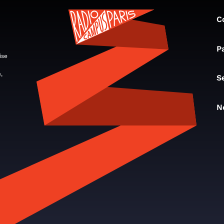
C
P
ise
,
S
N