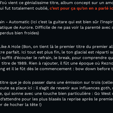
d’où vient ce génialissime titre, album concept sur un am
i fut totalement oublié,
c’est pour ça qu’on en a parlé ic
 - Automatic (Ici c’est la guitare qui est bien sûr l’inspi
tique de Aurore. Difficile de ne pas voir la parenté avec
 perdus bien froides)
Like A Hole (Bon, on tient là le premier titre du premier 
 parfait. Ici tout est plus fin, le ton glacial est réparti 
il suffit d’écouter le refrain, le break, pour comprendre q
n titre de 1989. Rien à rajouter, il fût une époque où Rezno
king et il le fût dès le commencement : bow down before t
itre que je dois passer dans une émission sur trois (celle
oute sa place ici : il s’agit de revenir aux influences goth,
, qui sonne avec une touche bien particulière : Go West 
t d’attendre pour les plus blasés la reprise après le premie
 de hocher la tête !)