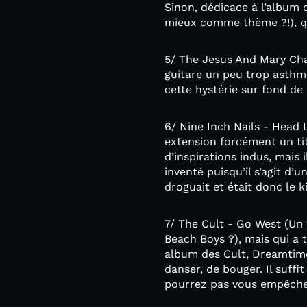
Sinon, dédicace à l’album 
mieux comme thème ?!), qu
5/ The Jesus And Mary Chain
guitare un peu trop asthma
cette hystérie sur fond de
6/ Nine Inch Nails - Head 
extension forcément un titre
d’inspirations indus, mais 
inventé puisqu’il s’agit d’u
droguait et était donc le 
7/ The Cult - Go West (Un t
Beach Boys ?), mais qui a t
album des Cult, Dreamtime
danser, de bouger. Il suffi
pourrez pas vous empêcher