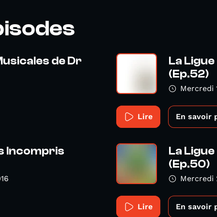
pisodes
usicales de Dr
La Ligu
(Ep.52)
Mercredi 
Lire
En savoir 
s Incompris
La Ligu
(Ep.50)
016
Mercredi 
Lire
En savoir 