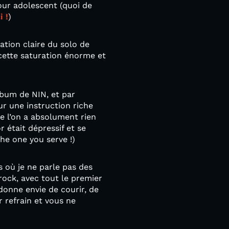
our adolescent (quoi de
i !
)
ration claire du solo de
 cette saturation énorme et
album de NIN, et par
sur une instruction riche
ue l’on a absolument rien
r était dépressif et se
he one you serve !)
s où je ne parle pas des
 rock, avec tout le premier
donne envie de courir, de
r refrain et vous ne