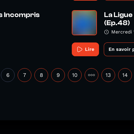
s Incompris
La Ligu
(Ep.48)
Mercredi 
Lire
En savoir 
6
7
8
9
10
•••
13
14