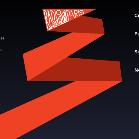
C
P
ise
,
S
N