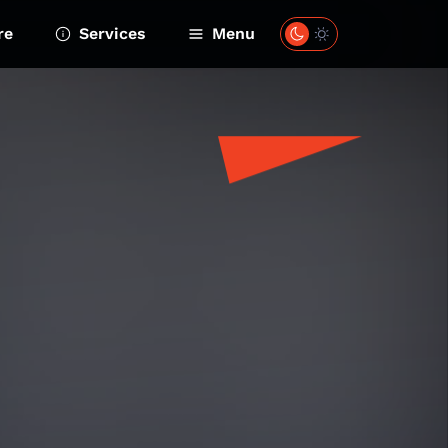
re
Services
Menu