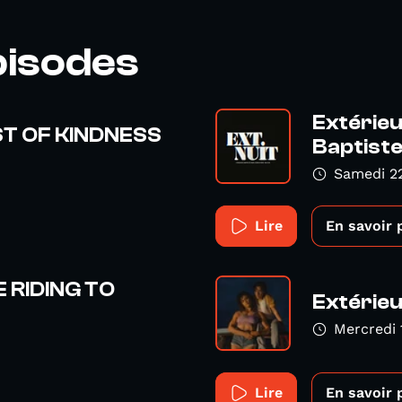
pisodes
Extérieu
AST OF KINDNESS
Baptiste
Samedi 2
Lire
En savoir 
KE RIDING TO
Extérieu
Mercredi 
Lire
En savoir 