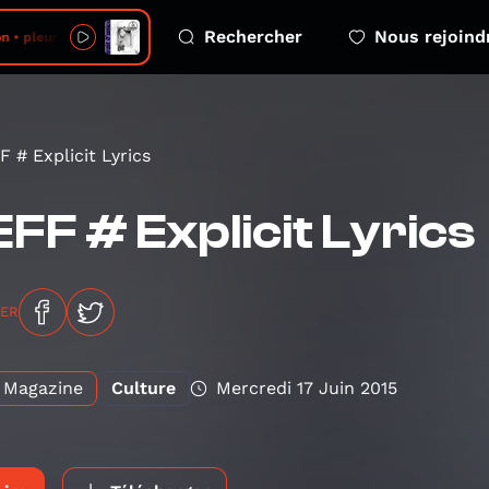
Rechercher
Nous rejoind
on • pleurnichard
 # Explicit Lyrics
FF # Explicit Lyrics
GER
Magazine
Culture
Mercredi 17 Juin 2015