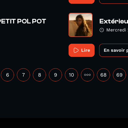
 PETIT POL POT
Extérieu
Mercredi 
Lire
En savoir 
6
7
8
9
10
•••
68
69