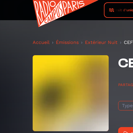
trait d'uni
Accueil
Émissions
Extérieur Nuit
CEFF
CE
PARTA
Type