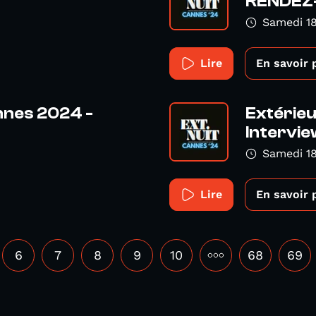
RENDEZ-
Samedi 1
Lire
En savoir 
nnes 2024 -
Extérieu
Intervie
Samedi 1
Lire
En savoir 
6
7
8
9
10
•••
68
69