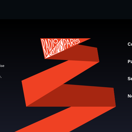
C
P
ise
,
S
N