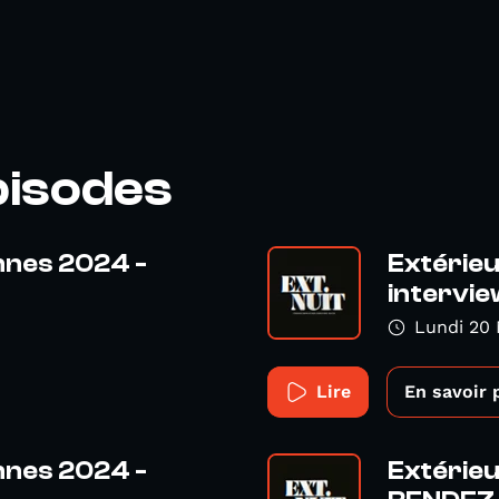
pisodes
nnes 2024 -
Extérieu
intervie
Lundi 20 
Lire
En savoir 
nnes 2024 -
Extérieu