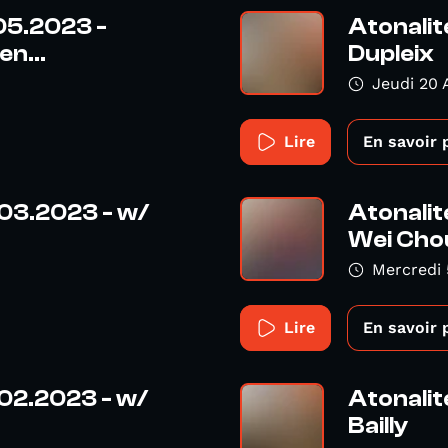
.05.2023 -
Atonalit
n...
Dupleix
Jeudi 20 
Lire
En savoir 
.03.2023 - w/
Atonalit
Wei Chou
Mercredi 
Lire
En savoir 
.02.2023 - w/
Atonalit
Bailly