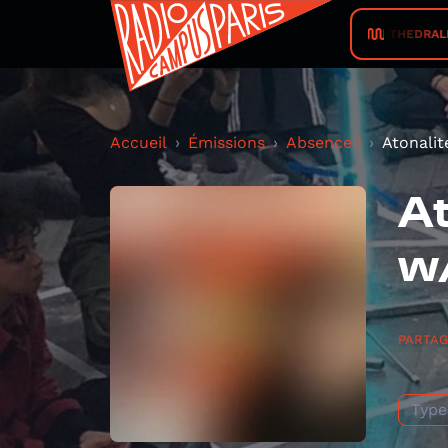
CATHEDRALE • 
Accueil
Émissions
Absence !
Atonalit
At
w
PARTA
Type