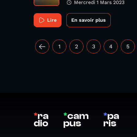
Mercredi 1 Mars 2023
Lire
En savoir plus
1
2
3
4
5
*
ra
*
cam
*
pa
dio
pus
ris