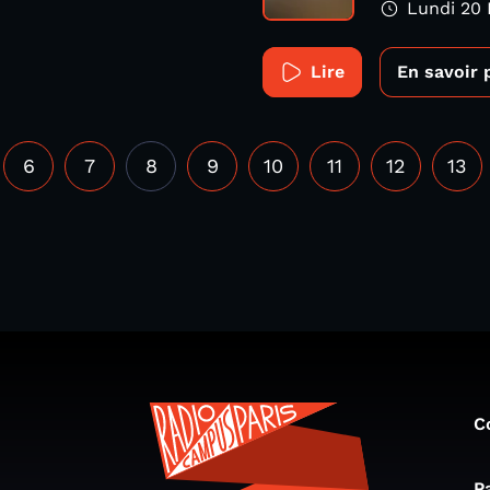
Lundi 20 
Lire
En savoir 
6
7
8
9
10
11
12
13
C
P