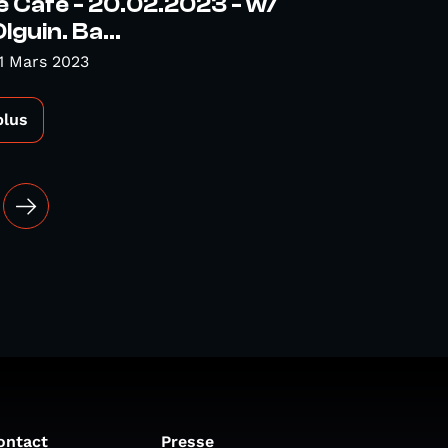
é Café - 20.02.2023 - w/
guin. Ba...
1 Mars 2023
plus
ontact
Presse