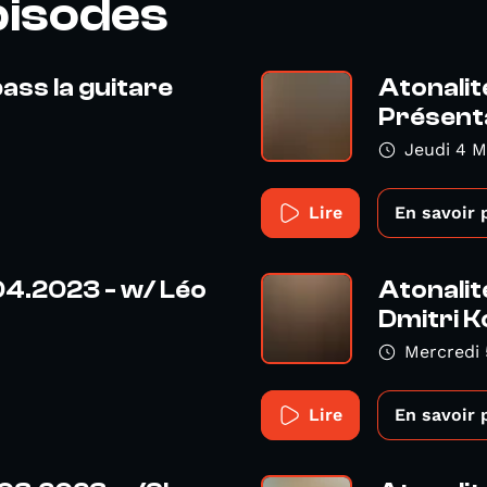
pisodes
ass la guitare
Atonalit
Présenta
Jeudi 4 M
Lire
En savoir 
.04.2023 - w/ Léo
Atonalit
Dmitri K
Mercredi 
Lire
En savoir 