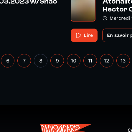
7.03.2023 w/Shao
Atonalit
Hector Ol
Mercredi 
Lire
En savoir 
6
7
8
9
10
11
12
13
C