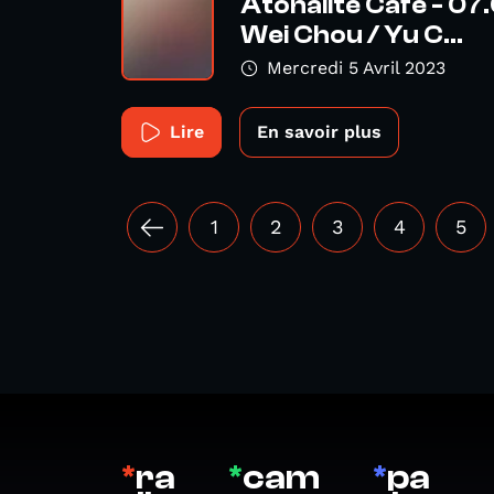
Atonalité Café - 0
Wei Chou / Yu C...
Mercredi 5 Avril 2023
Lire
En savoir plus
1
2
3
4
5
*
ra
*
cam
*
pa