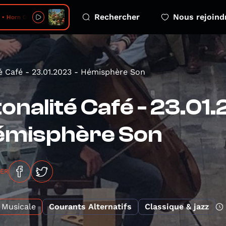
Rechercher
Nous rejoind
 Horn Of The Moon
é Café - 23.01.2023 - Hémisphère Son
onalité Café - 23.01.
émisphère Son
GER
Musicale
Courants Alternatifs
Classique & jazz