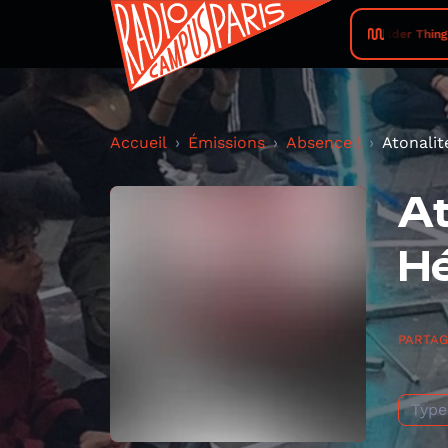
wilder Thing •
Accueil
Émissions
Absence !
Atonalit
At
H
PARTA
Type