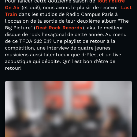
Pour lancer cette douzième saison de
Tout Foutre
On Air
(et oui!), nous avons le plaisir de recevoir
Last
Train
dans les studios de Radio Campus Paris à
l'occasion de la sortie de leur deuxième album "The
Big Picture" (
Deaf Rock Records
), aka. le meilleur
disque de rock hexagonal de cette année. Au menu
de ce TFOA S.12 E.1? Une playlist de retour à la
compétition, une interview de quatre jeunes
musiciens aussi talentueux que drôles, et un live
acoustique qui déboite. Qu'il est bon d'être de
retour!