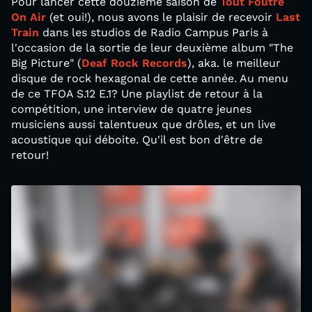
Pour lancer cette douzième saison de
Tout Foutre
On Air
(et oui!), nous avons le plaisir de recevoir
Last
Train
dans les studios de Radio Campus Paris à
l'occasion de la sortie de leur deuxième album "The
Big Picture" (
Deaf Rock Records
), aka. le meilleur
disque de rock hexagonal de cette année. Au menu
de ce TFOA S.12 E.1? Une playlist de retour à la
compétition, une interview de quatre jeunes
musiciens aussi talentueux que drôles, et un live
acoustique qui déboite. Qu'il est bon d'être de
retour!