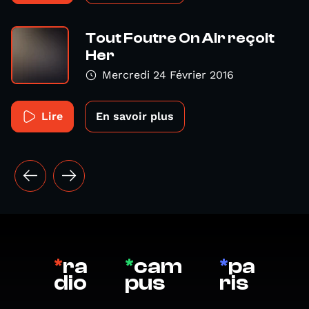
Tout Foutre On Air reçoit
Her
Mercredi 24 Février 2016
Lire
En savoir plus
*
ra
*
cam
*
pa
dio
pus
ris