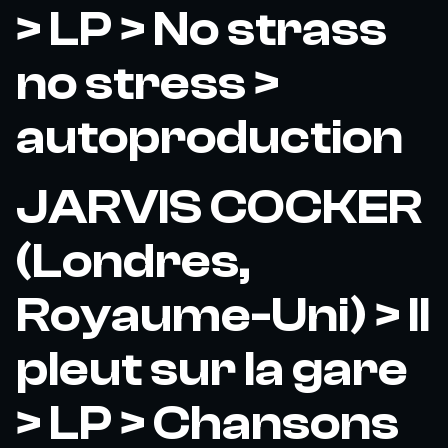
> LP > No strass
no stress >
autoproduction
JARVIS COCKER
(Londres,
Royaume-Uni) > Il
pleut sur la gare
> LP > Chansons