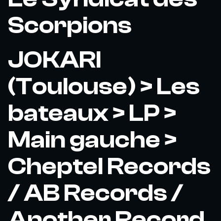
Scorpions
JOKARI
(Toulouse) > Les
bateaux > LP >
Main gauche >
Cheptel Records
/ AB Records /
Another Record