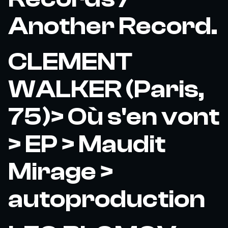
Another Record.
CLEMENT
WALKER (Paris,
75)> Où s'en vont
> EP > Maudit
Mirage >
autoproduction