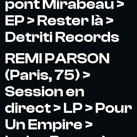
pont Mirabeau >
EP > Rester là >
Detriti Records
REMI PARSON
(Paris, 75) >
Session en
direct > LP > Pour
Un Empire >