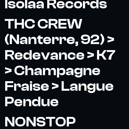
Isolaa Records
THC CREW
(Nanterre, 92) >
Redevance > K7
> Champagne
Fraise > Langue
Pendue
NONSTOP