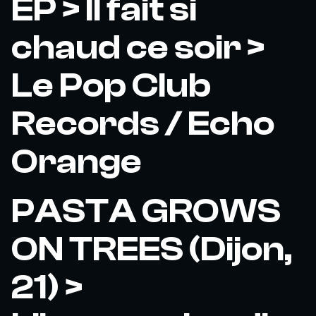
EP > Il fait si
chaud ce soir >
Le Pop Club
Records / Echo
Orange
PASTA GROWS
ON TREES (Dijon,
21) >