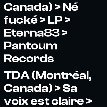
Canada) > Né
fucké > LP >
Eterna83 >
Pantoum
Records
TDA (Montréal,
Canada) > Sa
voix est claire >