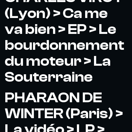
(Lyon) > Ca me
va bien > EP > Le
bourdonnement
du moteur > La
Souterraine
PHARAON DE
WINTER (Paris) >
La vidéo > LP >