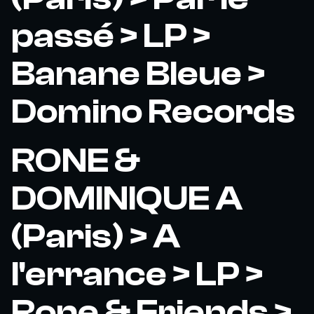
passé > LP >
Banane Bleue >
Domino Records
RONE &
DOMINIQUE A
(Paris) > A
l'errance > LP >
Rone & Friends >