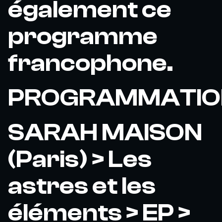
également ce
programme
francophone.
PROGRAMMATIO
SARAH MAISON
(Paris) > Les
astres et les
éléments > EP >