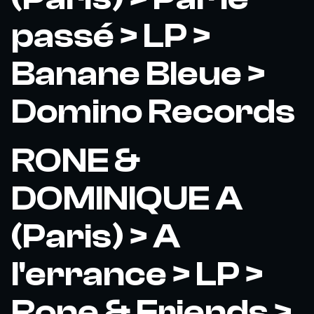
passé > LP >
Banane Bleue >
Domino Records
RONE &
DOMINIQUE A
(Paris) > A
l'errance > LP >
Rone & Friends >