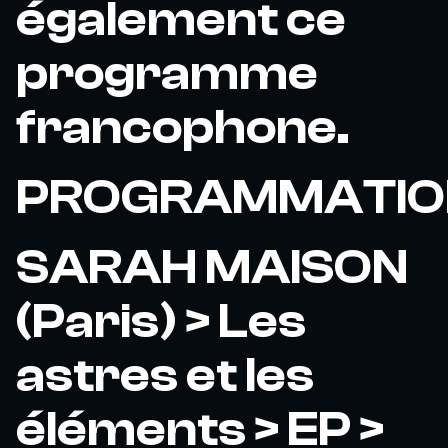
également ce
programme
francophone.
PROGRAMMATIO
SARAH MAISON
(Paris) > Les
astres et les
éléments > EP >