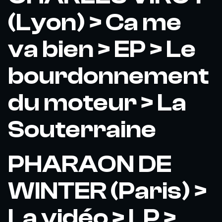
(Lyon) > Ca me
va bien > EP > Le
bourdonnement
du moteur > La
Souterraine
PHARAON DE
WINTER (Paris) >
La vidéo > LP >