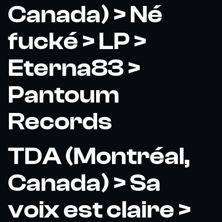
Canada) > Né
fucké > LP >
Eterna83 >
Pantoum
Records
TDA (Montréal,
Canada) > Sa
voix est claire >