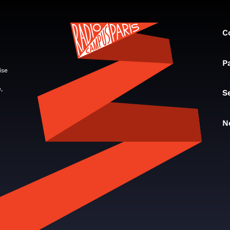
C
P
ise
,
S
N