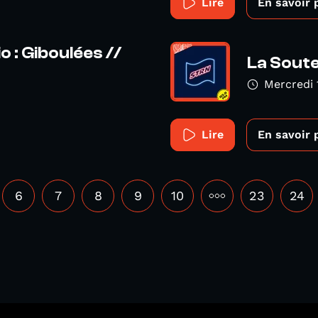
Lire
En savoir 
 : Giboulées //
La Soute
Mercredi 
Lire
En savoir 
6
7
8
9
10
•••
23
24