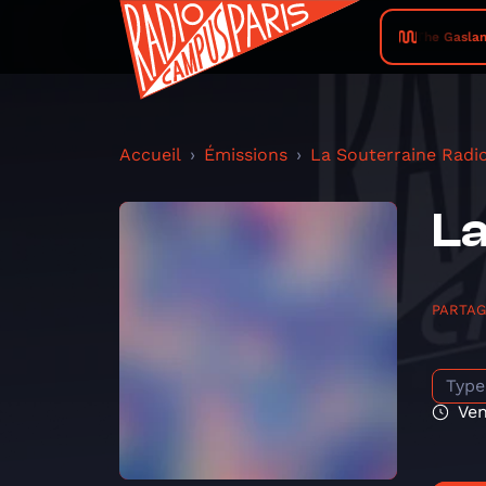
The Gaslamp 
Accueil
Émissions
La Souterraine Radi
La
PARTA
Type
Ven