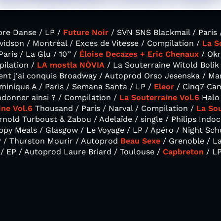
bre Danse / LP /
Future Noir
/ SVN SNS Blackmail / Paris 
vidson / Montréal / Exces de Vitesse / Compilation /
La S
ris / La Glu / 10’’ /
Éloise Decazes + Eric Chenaux
/ Okr
pilation /
LA mostla NÒVIA
/ La Souterraine Witold Bolik
t j'ai conquis Broadway / Autoprod Orso Jesenska / Mars
inique A / Paris / Semana Santa / LP /
Eleor
/ Cinq7 Cam
onner ainsi ? / Compilation /
La Souterraine Vol.6
Halo 
ine Vol.6
Thousand / Paris / Narval / Compilation /
La Sou
Arnold Turboust & Zabou / Adelaïde / single / Philips Indo
Happy Meals / Glasgow / Le Voyage / LP / Apéro / Night Sc
EP / Thurston Mourir / Autoprod
Beau Sexe
/ Grenoble / L
/ EP / Autoprod Laure Briard / Toulouse /
Capbreton
/ LP