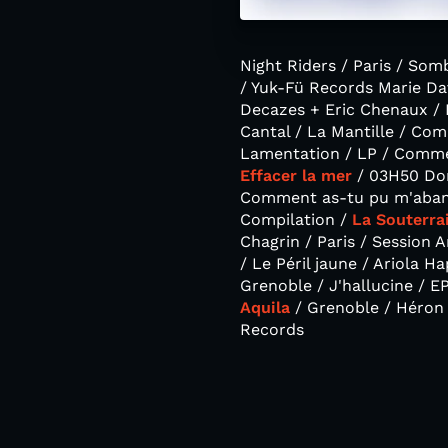
Night Riders / Paris / Som
/ Yuk-Fü Records Marie Da
Decazes + Eric Chenaux / Pa
Cantal / La Mantille / Com
Lamentation / LP / Commen
Effacer la mer
/ 03H50 Dom
Comment as-tu pu m'aband
Compilation /
La Souterra
Chagrin / Paris / Session 
/ Le Péril jaune / Ariola 
Grenoble / J'hallucine / 
Aquila
/ Grenoble / Héron 
Records