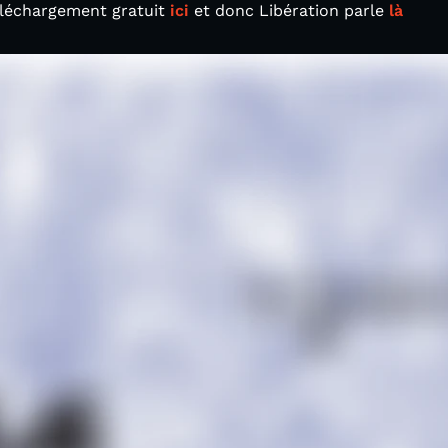
téléchargement gratuit
ici
et donc Libération parle
là