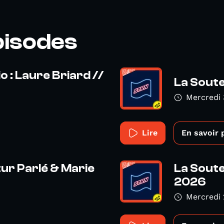
pisodes
 : Laure Briard //
La Soute
Mercredi 
Lire
En savoir 
tur Parlé & Marie
La Soute
2026
Mercredi 