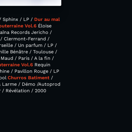
/ Sphinx / LP /
Dur au mal
outerraine Vol.6
Éloise
aïna Records Jericho /
 / Clermont-Ferrand /
eille / Un parfum / LP /
ille Bénâtre / Toulouse /
Maud / Paris / A la fin /
terraine Vol.6
Requin
chine / Pavillon Rouge / LP
hool
Churros Batiment
/
a Larme / Démo /Autoprod
 / Révélation / 2000