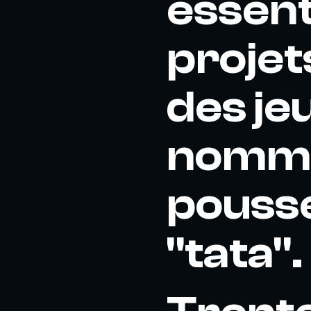
essent
projet
des jeu
nomme
pousse
"tata".