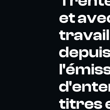
Trente
et ave
travai
depuis 
l'émis
d'ent
titres 