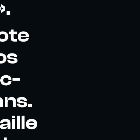
».
lote
os
c-
ans.
aille