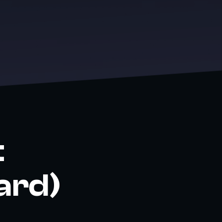
t
ard)