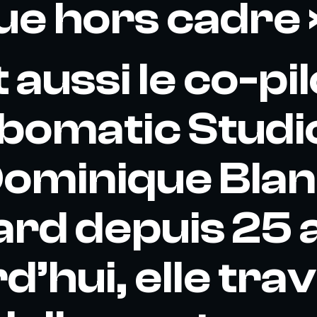
e hors cadre 
t aussi le co-pi
bomatic Studi
ominique Blan
rd depuis 25 
’hui, elle trav