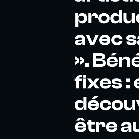
produc
avec s
». Bén
fixes 
découv
être a