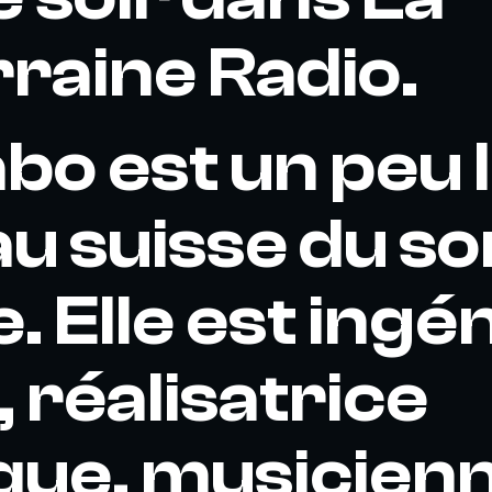
raine Radio.
bo est un peu 
u suisse du so
. Elle est ingé
, réalisatrice
ique, musicien