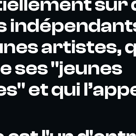
iellement sur 
s indépendant
nes artistes, q
 ses "jeunes
s" et qui l’app