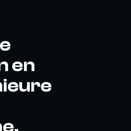
le
n en
nieure
ne,