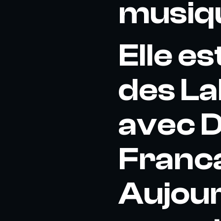
musiqu
Elle es
des La
avec D
Franca
Aujourd