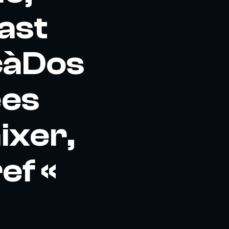
ast
acàDos
ées
ixer,
ef «