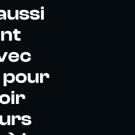
aussi
nt
avec
 pour
oir
eurs