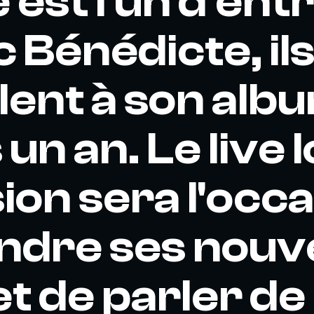
 est l'un d'ent
c Bénédicte, il
llent à son alb
un an. Le live 
sion sera l'occ
endre ses nou
et de parler de