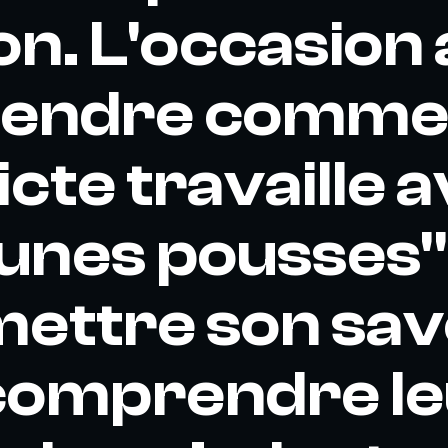
on. L'occasion 
rendre comme
cte travaille 
eunes pousses"
ettre son sav
 comprendre l