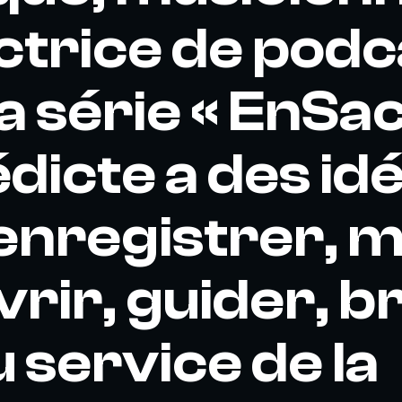
trice de podc
a série « EnS
édicte a des id
: enregistrer, m
rir, guider, br
u service de la