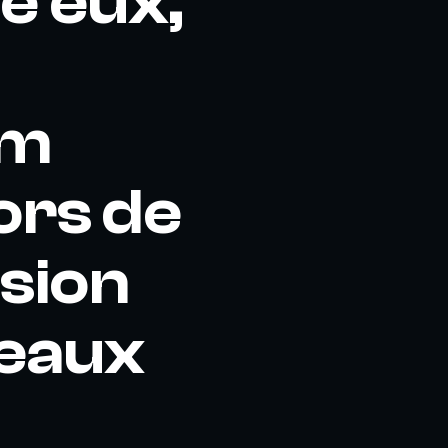
re eux,
s
um
lors de
asion
veaux