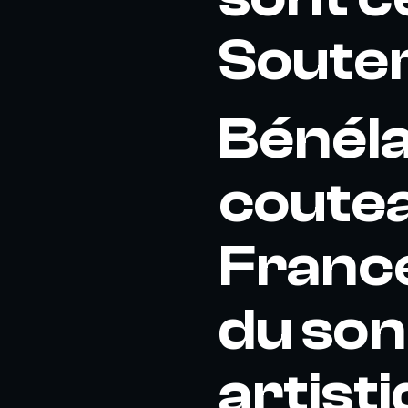
Souter
Bénéla
coutea
France
du son
artist