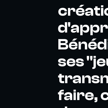
créati
d'app
Bénédi
ses "j
transm
faire,