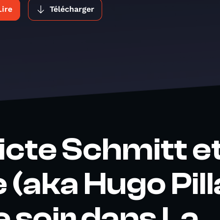
Lire
Télécharger
cte Schmitt e
 (aka Hugo Pill
e soir dans La