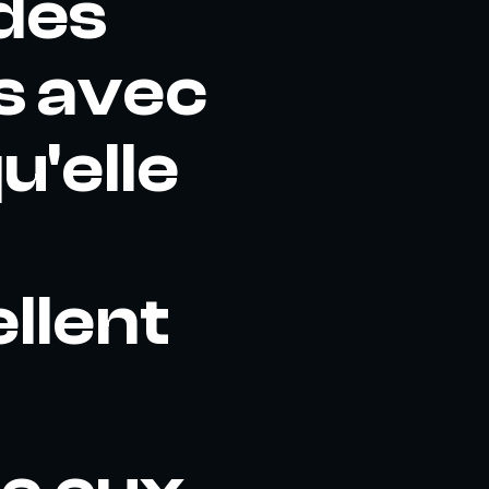
des
s avec
u'elle
ellent