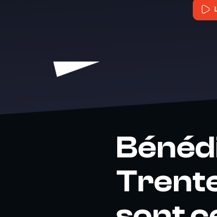
Bénédi
Trente
sont c