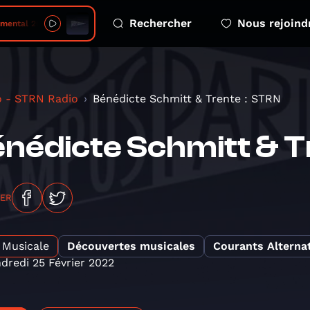
Rechercher
Nous rejoind
 08 07 05 richard rouxel hopitaux et soins psychiatrique 24
o - STRN Radio
Bénédicte Schmitt & Trente : STRN
nédicte Schmitt & T
GER
Musicale
Découvertes musicales
Courants Alternat
dredi 25 Février 2022