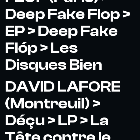
Deep Fake Flop >
EP > Deep Fake
Flóp > Les
Disques Bien
DAVID LAFORE
(Montreuil) >
Déçu > LP > La
Tête contre le