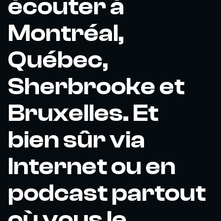
écouter à
Montréal,
Québec,
Sherbrooke et
Bruxelles. Et
bien sûr via
Internet ou en
podcast partout
où vous le