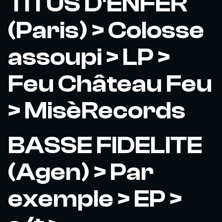
TITUS D'ENFER
(Paris) > Colosse
assoupi > LP >
Feu Château Feu
> MisèRecords
BASSE FIDELITE
(Agen) > Par
exemple > EP >