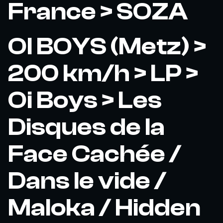
France > SOZA
OI BOYS (Metz) >
200 km/h > LP >
Oi Boys > Les
Disques de la
Face Cachée /
Dans le vide /
Maloka / Hidden