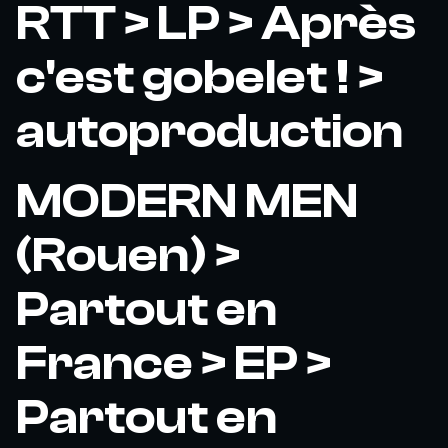
RTT > LP > Après
c'est gobelet ! >
autoproduction
MODERN MEN
(Rouen) >
Partout en
France > EP >
Partout en