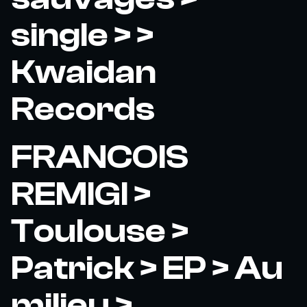
single > >
Kwaidan
Records
FRANCOIS
REMIGI >
Toulouse >
Patrick > EP > Au
milieu >