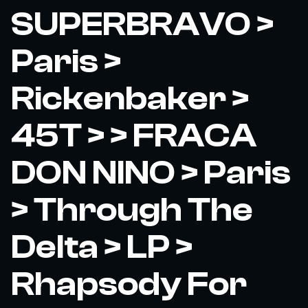
SUPERBRAVO >
Paris >
Rickenbaker >
45T > > FRACA
DON NINO > Paris
> Through The
Delta > LP >
Rhapsody For