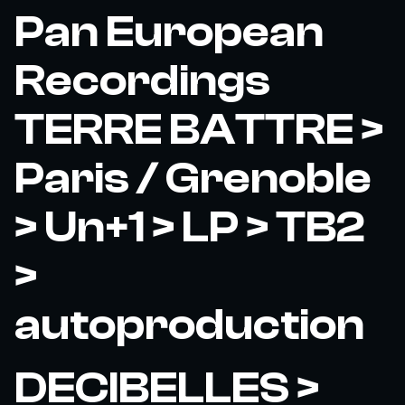
Pan European
Recordings
TERRE BATTRE >
Paris / Grenoble
> Un+1 > LP > TB2
>
autoproduction
DECIBELLES >