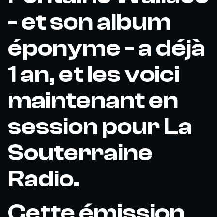
- et son album
éponyme - a déjà
1 an, et les voici
maintenant en
session pour La
Souterraine
Radio.
Cette émission