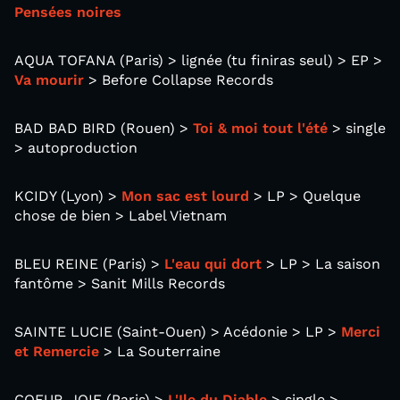
Pensées noires
AQUA TOFANA (Paris) > lignée (tu finiras seul) > EP >
Va mourir
> Before Collapse Records
BAD BAD BIRD (Rouen) >
Toi & moi tout l'été
> single
> autoproduction
KCIDY (Lyon) >
Mon sac est lourd
> LP > Quelque
chose de bien > Label Vietnam
BLEU REINE (Paris) >
L'eau qui dort
> LP > La saison
fantôme > Sanit Mills Records
SAINTE LUCIE (Saint-Ouen) > Acédonie > LP >
Merci
et Remercie
> La Souterraine
COEUR-JOIE (Paris) >
L'Ile du Diable
> single >