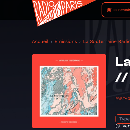
Las Petunia
Accueil
Émissions
La Souterraine Radi
La
//
PARTA
Type
Ven