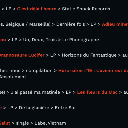
e > LP >
C'est déjà l'heure
> Static Shock Records
, Belgique / Marseille) > Dernière fois > LP >
Adieu mine
fou
> LP > Un, Deux, Trois > Le Phonographe
yrannosaure Lucifer
> LP > Horizons du Fantastique > a
chez nous > compilation >
Hors-série #19 : L'avenir est d
 Absolument
) > J'ai passé ma matinée > EP >
Les fleurs du Mac
> au
e
> LP > De la glacière > Entre Soi
Salut
> single > Label Vietnam