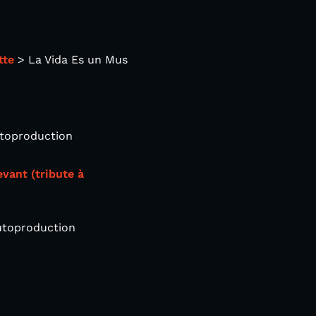
tte
> La Vida Es un Mus
utoproduction
evant (tribute à
toproduction