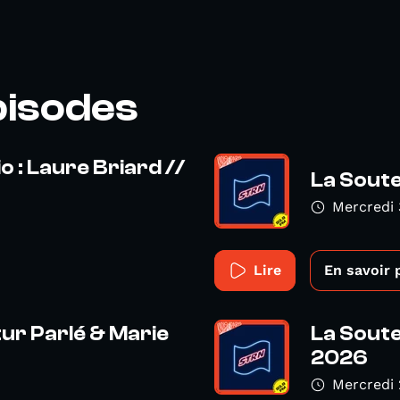
pisodes
 : Laure Briard //
La Soute
Mercredi 
Lire
En savoir 
tur Parlé & Marie
La Soute
2026
Mercredi 