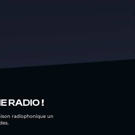
E RADIO !
aison radiophonique un
ndes.