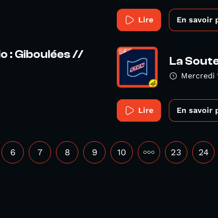
Lire
En savoir 
 : Giboulées //
La Soute
Mercredi 
Lire
En savoir 
6
7
8
9
10
•••
23
24