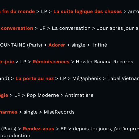
a fin du monde
> LP >
La suite logique des choses
> auto
 conversation
> LP > La conversation > Jour après jour a
OUNTAINS (Paris) >
Adorer
> single > Infiné
r-joie
> LP >
Réminiscences
> Howlin Banana Records
and) >
La porte au nez
> LP > Mégaphénix > Label Vietna
égie
> LP > Pop Moderne > Antimatière
harmes
> single > MisèRecords
(Paris) >
Rendez-vous
> EP > depuis toujours, j’ai l’impre
toproduction