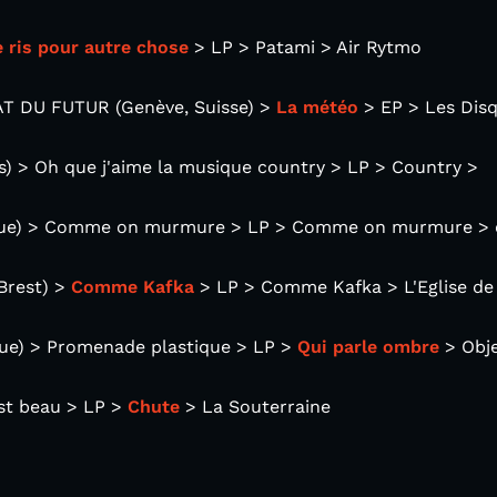
e ris pour autre chose
> LP > Patami > Air Rytmo
T DU FUTUR (Genève, Suisse) >
La météo
> EP > Les Dis
) > Oh que j'aime la musique country > LP > Country >
ique) > Comme on murmure > LP > Comme on murmure > 
rest) >
Comme Kafka
> LP > Comme Kafka > L'Eglise de l
que) > Promenade plastique > LP >
Qui parle ombre
> Obje
est beau > LP >
Chute
> La Souterraine