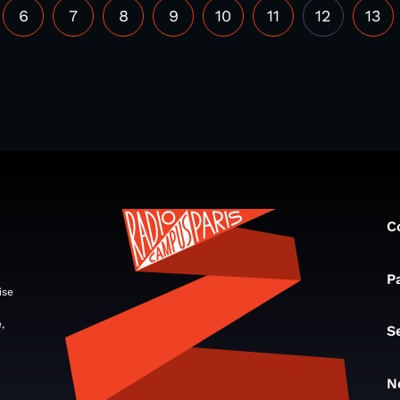
6
7
8
9
10
11
12
13
C
P
ise
,
S
N