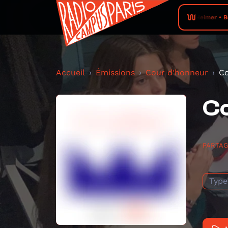
Heimer • Bev
Accueil
Émissions
Cour d'honneur
Co
C
PARTA
Type