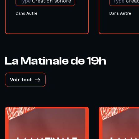
Type
Création sonore
Type
Créat
Dans
Autre
Dans
Autre
La Matinale de 19h
Voir tout