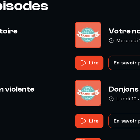
pisodes
toire
Votre no
Mercredi 
Lire
En savoir 
 violente
Donjons
Lundi 10 
Lire
En savoir 