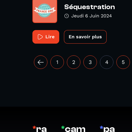
Séquestration
Jeudi 6 Juin 2024
Lire
En savoir plus
1
2
3
4
5
*
ra
*
cam
*
pa