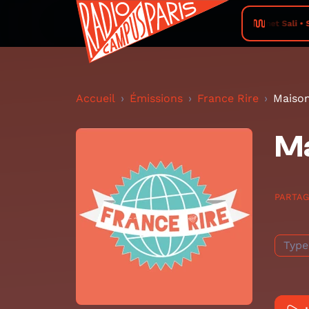
Ziynet Sali • S
Accueil
Émissions
France Rire
Maison
Ma
PARTA
Type