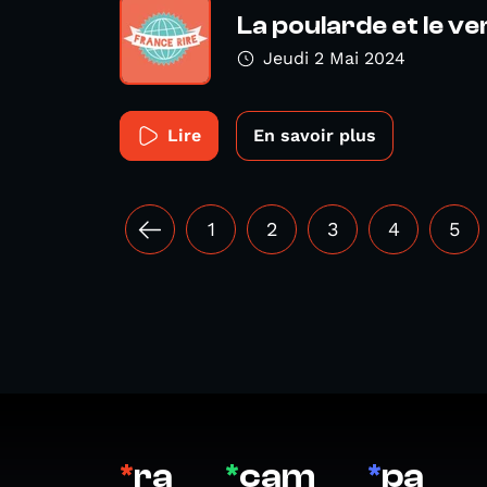
La poularde et le v
Jeudi 2 Mai 2024
Lire
En savoir plus
1
2
3
4
5
*
ra
*
cam
*
pa