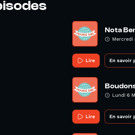
pisodes
Nota Be
Mercredi 
Lire
En savoir 
Boudon
Lundi 6 M
Lire
En savoir 