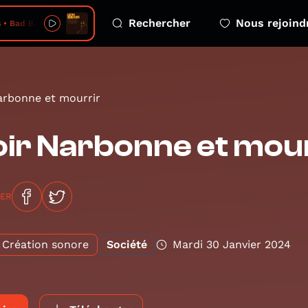
Rechercher
Nous rejoind
 • Bad Bad News
arbonne et mourrir
ir Narbonne et mou
GER
Création sonore
Société
Mardi 30 Janvier 2024