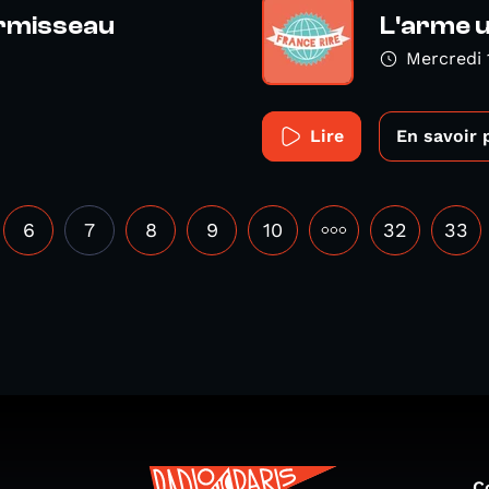
ermisseau
L'arme u
Mercredi 
Lire
En savoir 
6
7
8
9
10
•••
32
33
C