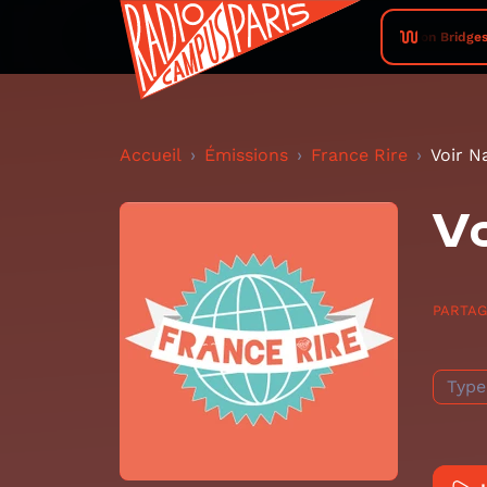
Leon Bridges
Accueil
Émissions
France Rire
Voir N
Vo
PARTA
Type