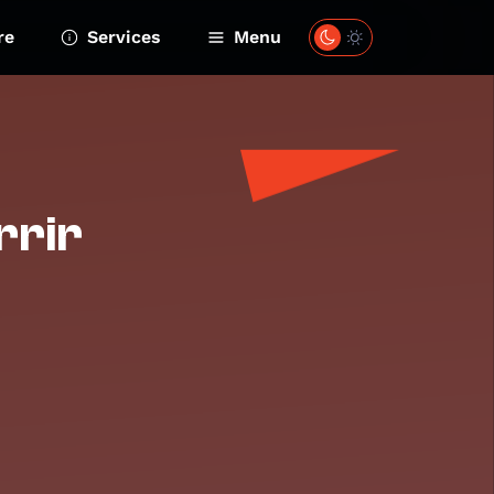
re
Services
Menu
rrir