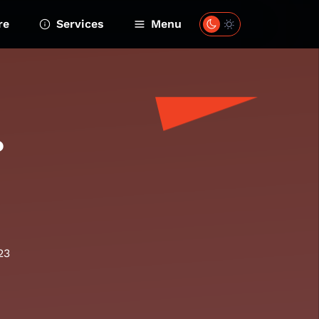
re
Services
Menu
?
23