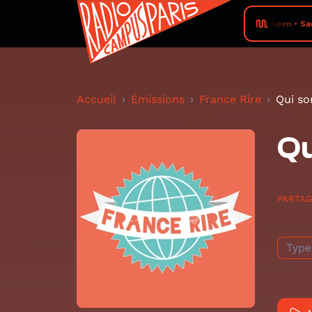
Nonkeen • Sadd
Accueil
Émissions
France Rire
Qui so
Qu
PARTA
Type