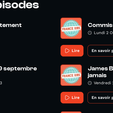
pisodes
utement
Commiss
Lundi 2 
Lire
En savoir 
29 septembre
James B
jamais
3
Vendredi
Lire
En savoir 