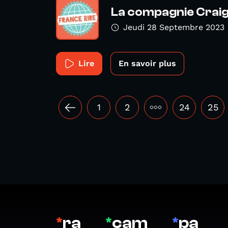
La compagnie Crai
Jeudi 28 Septembre 2023
Lire
En savoir plus
1
2
•••
24
25
*
ra
*
cam
*
pa