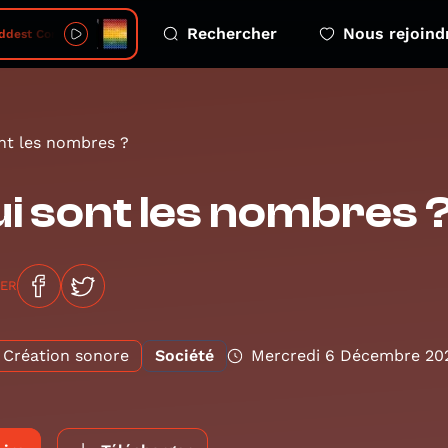
Rechercher
Nous rejoind
est Continent on Earth
nt les nombres ?
i sont les nombres 
GER
Création sonore
Société
Mercredi 6 Décembre 20