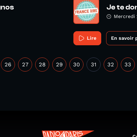
gnos
Je te do
Mercredi
Lire
En savoir 
26
27
28
29
30
31
32
33
C