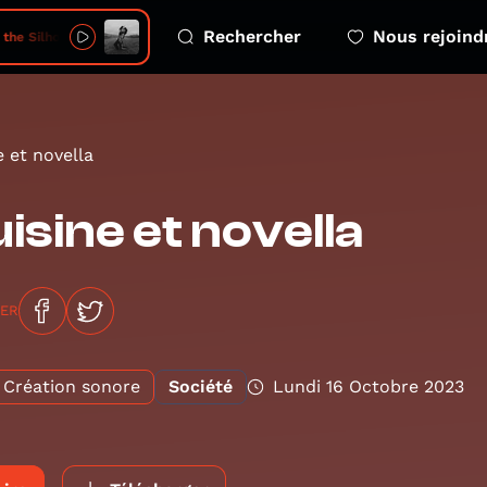
Rechercher
Nous rejoind
he Silhouettes • Evil
e et novella
isine et novella
GER
Création sonore
Société
Lundi 16 Octobre 2023