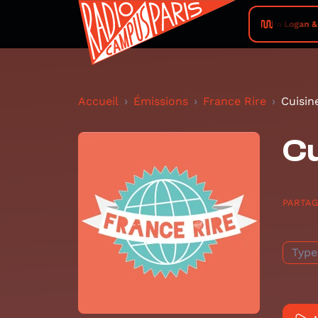
Kim Logan & t
Accueil
Émissions
France Rire
Cuisin
Cu
PARTA
Type