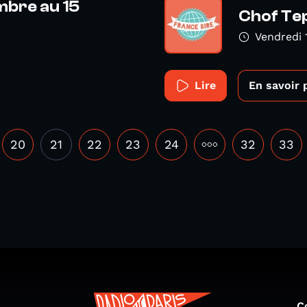
mbre au 15
Chof Te
Vendredi
Lire
En savoir 
20
21
22
23
24
•••
32
33
C