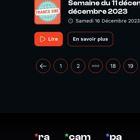
Semaine du 11 déce
décembre 2023
Samedi 16 Décembre 2023
Lire
En savoir plus
1
2
•••
18
19
*
ra
*
cam
*
pa