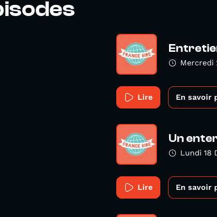
pisodes
Entreti
Mercredi
Lire
En savoir 
Un ente
Lundi 18
Lire
En savoir 