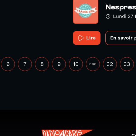
Nespres
Lundi 27 
Lire
En savoir 
6
7
8
9
10
•••
32
33
C