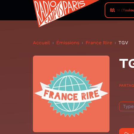
Campus FM (Toulouse)
Accueil
Émissions
France Rire
TGV
T
PARTA
Type