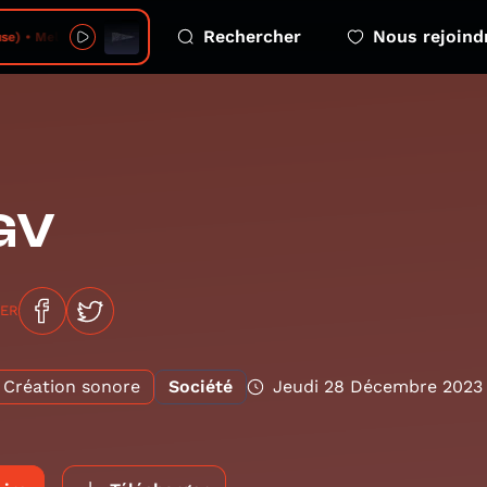
Rechercher
Nous rejoind
 • Melodious Mosaic - 2026-08-07 - no 14
GV
GER
Création sonore
Société
Jeudi 28 Décembre 2023