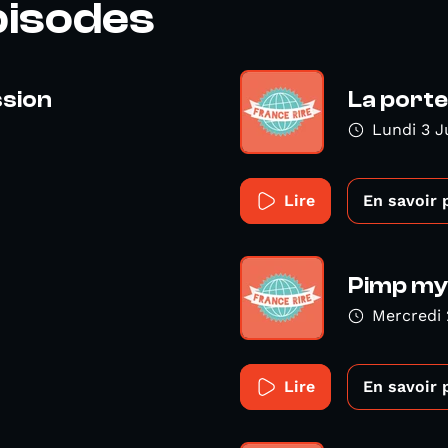
pisodes
ssion
La porte
Lundi 3 J
Lire
En savoir 
Pimp my 
Mercredi 
Lire
En savoir 