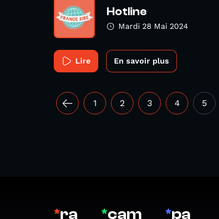
Hotline
Mardi 28 Mai 2024
Lire
En savoir plus
1
2
3
4
5
*
ra
*
cam
*
pa