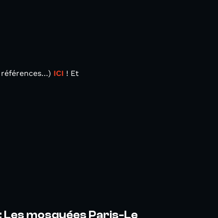
, références…)
ICI
! Et
: Les mosquées Paris-Le