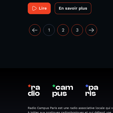
Lire
En savoir plus
1
2
3
*
ra
*
cam
*
pa
dio
pus
ris
Radio Campus Paris est une radio associative locale qui v
à initier aux pratiques radiophoniques et qui défend une