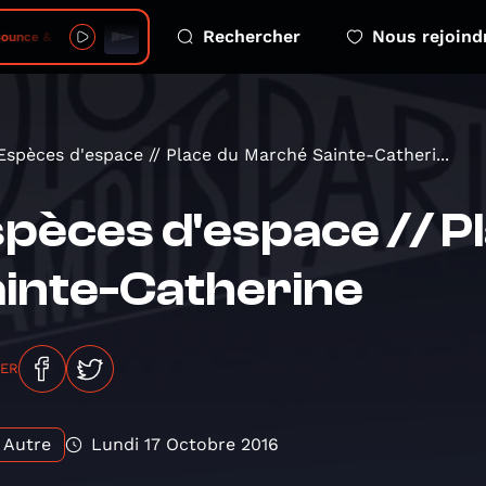
Rechercher
Nous rejoind
ream - 2026-08-06 - s05 e04 free greenland kalaallit nunaat
Espèces d'espace // Place du Marché Sainte-Catheri...
pèces d'espace // P
inte-Catherine
GER
Autre
Lundi 17 Octobre 2016