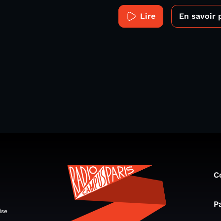
Lire
En savoir 
C
P
ise