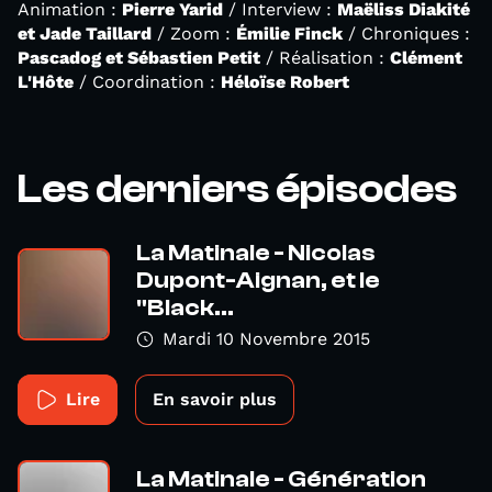
Animation :
Pierre Yarid
/ Interview :
Maëliss Diakité
et Jade Taillard
/ Zoom :
Émilie Finck
/ Chroniques :
Pascadog et Sébastien Petit
/ Réalisation :
Clément
L'Hôte
/ Coordination :
Héloïse Robert
Les derniers épisodes
La Matinale - Nicolas
Dupont-Aignan, et le
"Black...
Mardi 10 Novembre 2015
Lire
En savoir plus
La Matinale - Génération