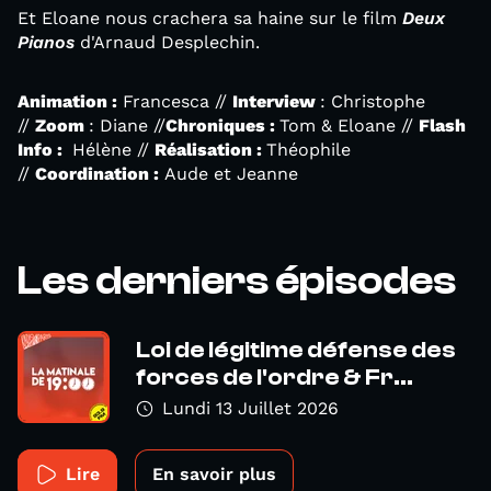
Et Eloane nous crachera sa haine sur le film
Deux
Pianos
d'Arnaud Desplechin.
Animation :
Francesca //
Interview
: Christophe
//
Zoom
: Diane //
Chroniques :
Tom & Eloane //
Flash
Info :
Hélène //
Réalisation :
Théophile
//
Coordination :
Aude et Jeanne
Les derniers épisodes
Loi de légitime défense des
forces de l'ordre & Fr...
Lundi 13 Juillet 2026
Lire
En savoir plus