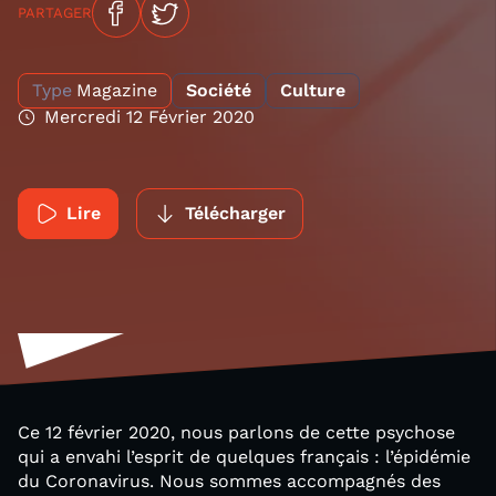
PARTAGER
Type
Magazine
Société
Culture
Mercredi 12 Février 2020
Lire
Télécharger
Ce 12 février 2020, nous parlons de cette psychose
qui a envahi l’esprit de quelques français : l’épidémie
du Coronavirus. Nous sommes accompagnés des