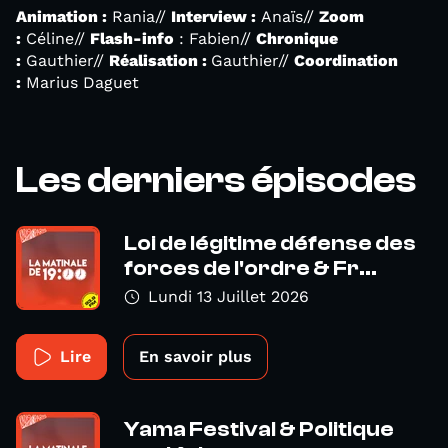
Animation :
Rania//
Interview :
Anaïs//
Zoom
:
Céline//
Flash-info
: Fabien//
Chronique
:
Gauthier//
Réalisation :
Gauthier//
Coordination
:
Marius Daguet
Les derniers épisodes
Loi de légitime défense des
forces de l'ordre & Fr...
Lundi 13 Juillet 2026
Lire
En savoir plus
Yama Festival & Politique