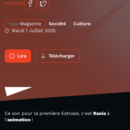
PARTAGER
Type
Magazine
Société
Culture
Mardi 1 Juillet 2025
Lire
Télécharger
Ce soir pour la première Estivale, c'est
Rania
à
l'
animation
!