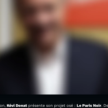
ion,
Kévi Donat
présente son projet osé :
Le Paris Noir
. D