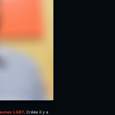
Jeunes LGBT
. Créée il y a