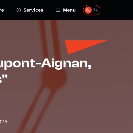
re
Services
Menu
Dupont-Aignan,
s"
015