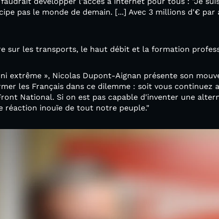
il faudrait développer l'accès à internet pour tous : "Je sui
cipe pas le monde de demain. [...] Avec 3 millions d'€ par
"
 sur les transports, le haut débit et la formation profess
e, ni extrême », Nicolas Dupont-Aignan présente son m
ermer les Français dans ce dilemme : soit vous continuez 
Front National. Si on est pas capable d'inventer une alter
e réaction inouïe de tout notre peuple."