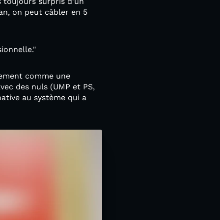
s toujours surpris d'un
 an, on peut câbler en 5
ionnelle."
ouvement comme une
avec des nuls (UMP et PS,
native au système qui a