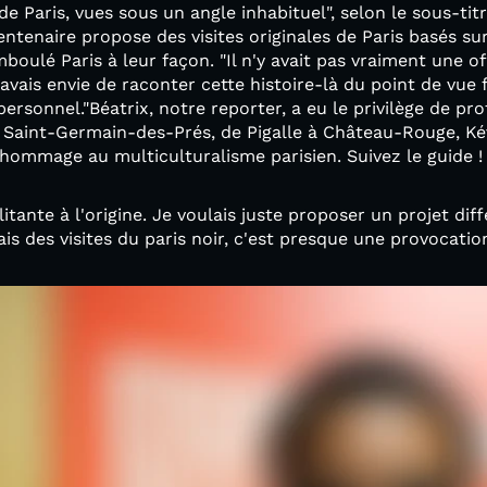
de Paris, vues sous un angle inhabituel", selon le sous-ti
entenaire propose des visites originales de Paris basés su
oulé Paris à leur façon. "Il n'y avait pas vraiment une of
j'avais envie de raconter cette histoire-là du point de vue fr
ersonnel."Béatrix, notre reporter, a eu le privilège de prof
Saint-Germain-des-Prés, de Pigalle à Château-Rouge, Kévi
hommage au multiculturalisme parisien. Suivez le guide !
tante à l'origine. Je voulais juste proposer un projet dif
ais des visites du paris noir, c'est presque une provocatio