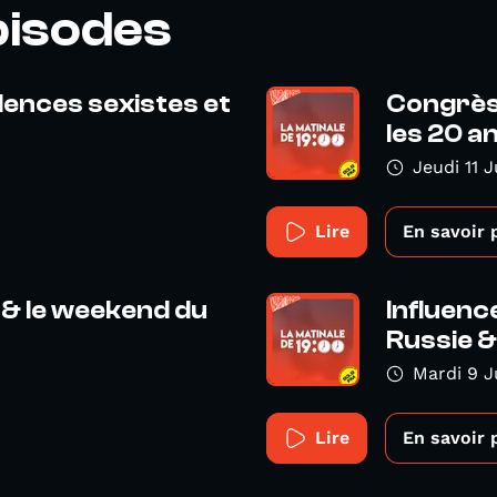
pisodes
olences sexistes et
Congrès 
les 20 an
Jeudi 11 
Lire
En savoir 
 & le weekend du
Influence
Russie & 
Mardi 9 J
Lire
En savoir 