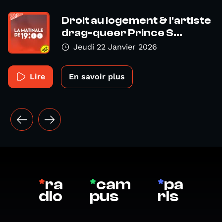
Droit au logement & l'artiste
drag-queer Prince S...
Jeudi 22 Janvier 2026
Lire
En savoir plus
*
ra
*
cam
*
pa
dio
pus
ris