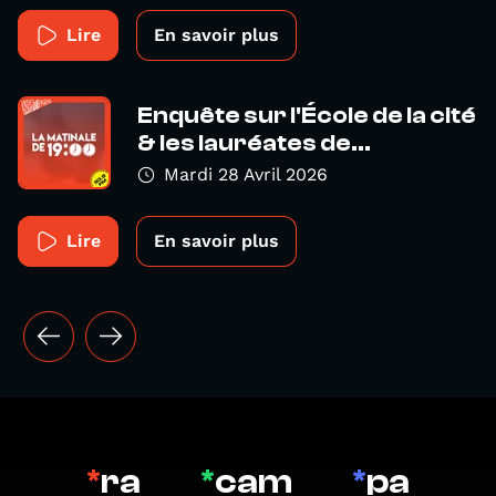
Lire
En savoir plus
Enquête sur l'École de la cité
& les lauréates de...
Mardi 28 Avril 2026
Lire
En savoir plus
*
ra
*
cam
*
pa