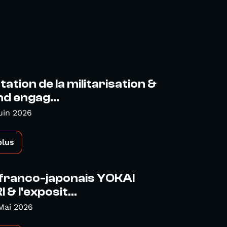
tion de la militarisation &
d engag...
uin 2026
plus
 franco-japonais YOKAI
& l'exposit...
Mai 2026