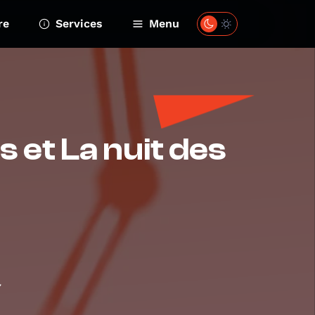
re
Services
Menu
s et La nuit des
7