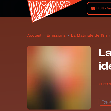
RADIO PRUN • VerTige 
Accueil
Émissions
La Matinale de 19h
La
id
PARTA
Type