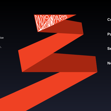
C
P
ise
,
S
N