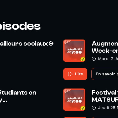
pisodes
illeurs sociaux &
Augmenta
Week-en
Mardi 2 J
Lire
En savoir 
étudiants en
Festival
...
MATSURI 
Jeudi 28 