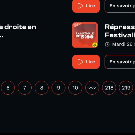
Lire
En savoir 
 droite en
Répressi
..
Festival 
Mardi 26 
Lire
En savoir 
6
7
8
9
10
•••
218
219