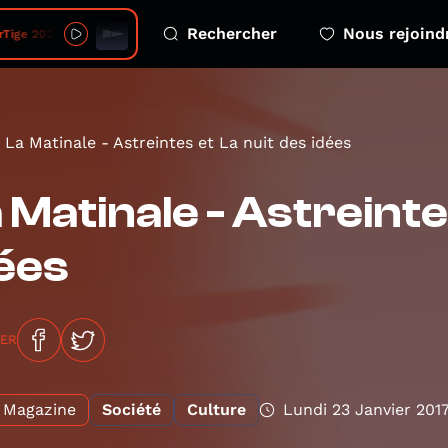
Rechercher
Nous rejoind
2026 08 06 - 4 eco emotions
La Matinale - Astreintes et La nuit des idées
 Matinale - Astreinte
ées
GER
Magazine
Société
Culture
Lundi 23 Janvier 201