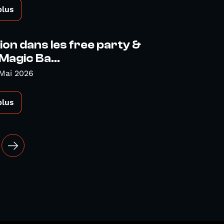
plus
on dans les free party &
Magic Ba...
Mai 2026
plus