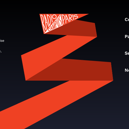
C
P
ise
,
S
N