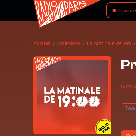
Kutiman •
Accueil
Émissions
La Matinale de 19h
Pr
PARTA
Type