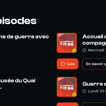
pisodes
sme de guerre avec
Accueil 
compagni
Mercredi
Lire
En savoir 
usée du Quai
Guerre e
.
Lundi 23