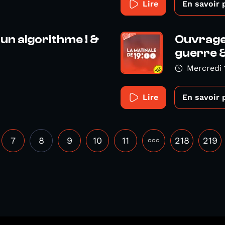
Lire
En savoir 
 un algorithme ! &
Ouvrage 
guerre &
Mercredi 
Lire
En savoir 
7
8
9
10
11
•••
218
219