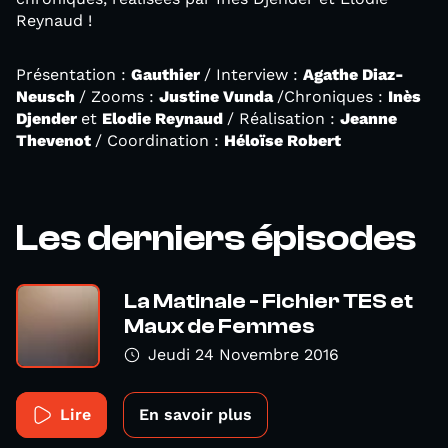
Reynaud !
Présentation :
Gauthier
/ Interview :
Agathe Diaz-
Neusch
/ Zooms :
Justine Vunda
/Chroniques :
Inès
Djender
et
Elodie Reynaud
/ Réalisation :
Jeanne
Thevenot
/ Coordination :
Héloïse Robert
Les derniers épisodes
La Matinale - Fichier TES et
Maux de Femmes
Jeudi 24 Novembre 2016
Lire
En savoir plus