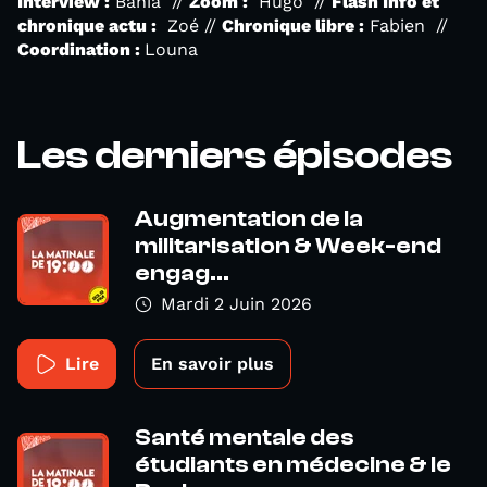
Interview :
Bahia //
Zoom :
Hugo //
Flash Info et
chronique actu :
Zoé //
Chronique libre :
Fabien //
Coordination :
Louna
Les derniers épisodes
Augmentation de la
militarisation & Week-end
engag...
Mardi 2 Juin 2026
Lire
En savoir plus
Santé mentale des
étudiants en médecine & le