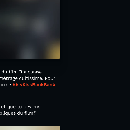
 du film "La classe
-métrage cultissime. Pour
eforme
KissKissBankBank
.
e et que tu deviens
iques du film."