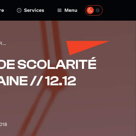
re
Services
Menu
...
 DE SCOLARITÉ
NE // 12.12
018