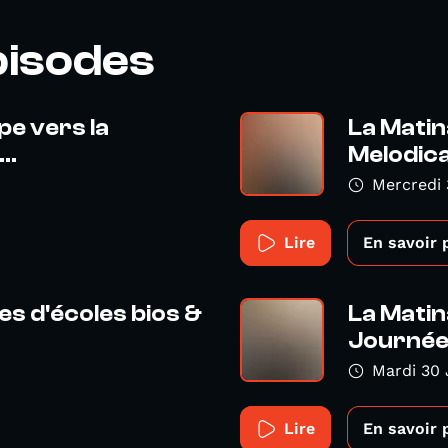
pisodes
pe vers la
La Matina
..
Melodica 
Mercredi 
Lire
En savoir 
es d'écoles bios &
La Matin
Journées
Mardi 30 
Lire
En savoir 