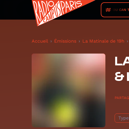
DMX CREW • YOU CAN T HIDE Y
Accueil
Émissions
La Matinale de 19h
L
& 
PARTA
Type