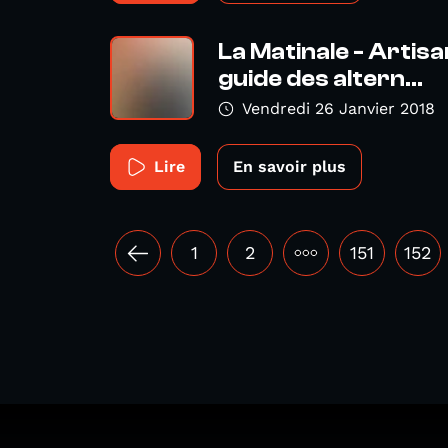
La Matinale - Artis
guide des altern...
Vendredi 26 Janvier 2018
Lire
En savoir plus
1
2
•••
151
152