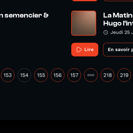
an semencier &
La Matin
Hugo l'in
Jeudi 25 
Lire
En savoir 
153
154
155
156
157
•••
218
219