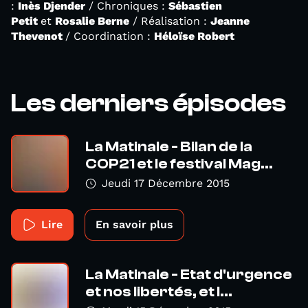
:
Inès Djender
/ Chroniques :
Sébastien
Petit
et
Rosalie Berne
/ Réalisation :
Jeanne
Thevenot
/ Coordination :
Héloïse Robert
Les derniers épisodes
La Matinale - Bilan de la
COP21 et le festival Mag...
Jeudi 17 Décembre 2015
Lire
En savoir plus
La Matinale - Etat d'urgence
et nos libertés, et l...