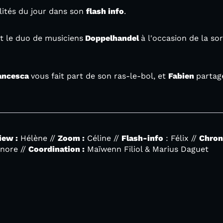
alités du jour dans son
flash info
.
it le duo de musiciens
Doppelhandel
à l'occasion de la sor
ancesca
vous fait part de son ras-le-bol, et
Fabien
partag
iew :
Hélène //
Zoom :
Céline //
Flash-info
: Félix //
Chron
nore //
Coordination :
Maïwenn Filiol & Marius Daguet