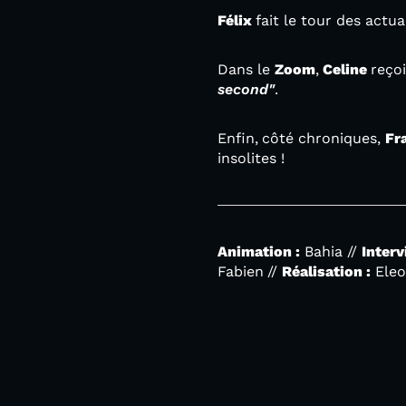
Félix
fait le tour des actu
Dans le
Zoom
,
Celine
reço
second"
.
Enfin,
côté chroniques,
Fr
insolites !
Animation :
Bahia //
Interv
Fabien
//
Réalisation :
Eleo