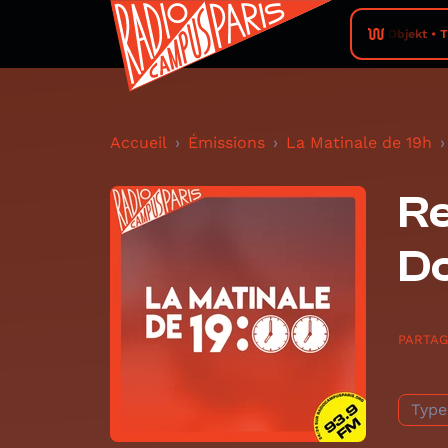
Objekt • 
Accueil
Émissions
La Matinale de 19h
Re
D
PARTA
Type