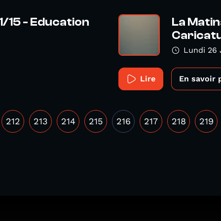
1/15 - Education
La Matin
Caricatu
Lundi 26 
Lire
En savoir 
212
213
214
215
216
217
218
219