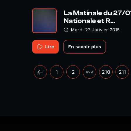
La Matinale du 27/0
Nationale et R...
Mardi 27 Janvier 2015
Lire
En savoir plus
1
2
•••
210
211