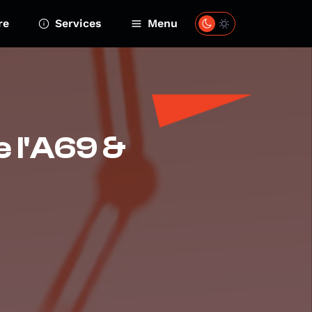
re
Services
Menu
 l'A69 &