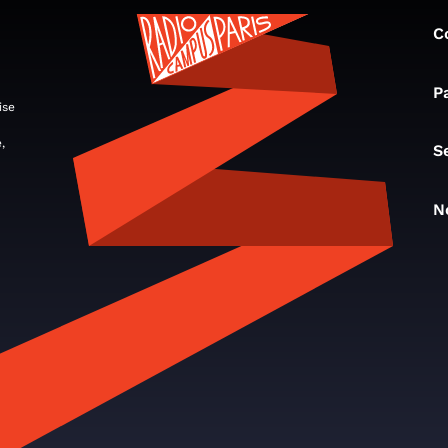
C
P
ise
,
S
N