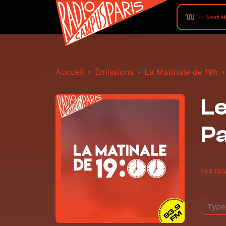
Car Seat He
Accueil
Émissions
La Matinale de 19h
Le
Pa
PARTA
Type