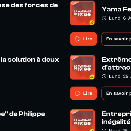
ense des forces de
Yama Fes
Lundi 6 J
Lire
En savoir 
la solution à deux
Extrême 
d'attract
Lundi 29 
Lire
En savoir 
" de Philippe
Entrepr
inégalité
Mardi 16 