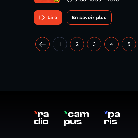
Lire
En savoir plus
1
2
3
4
5
*
ra
*
cam
*
pa
dio
pus
ris