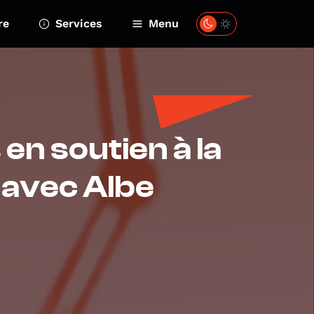
re
Services
Menu
en soutien à la
 avec Albe