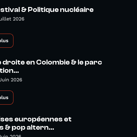
tival & Politique nucléaire
uillet 2026
plus
droite en Colombie & le parc
ion...
Juin 2026
plus
ises européennes et
s & pop altern...
Juin 2026