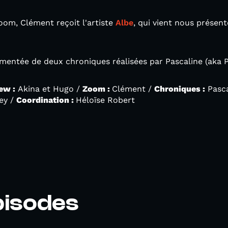
Zoom, Clément reçoit l'artiste
Albe
, qui vient nous présen
mentée de deux chroniques réalisées par Pascaline (aka P
ew :
Akina et Hugo /
Zoom :
Clément /
Chroniques :
Pasca
ey /
Coordination :
Héloïse Robert
pisodes