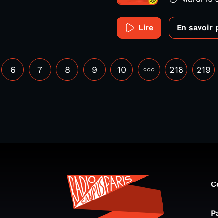
Lire
En savoir 
6
7
8
9
10
•••
218
219
C
P