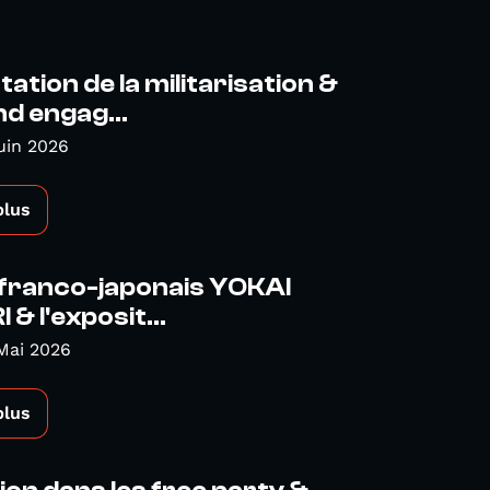
tion de la militarisation &
d engag...
uin 2026
plus
 franco-japonais YOKAI
& l'exposit...
Mai 2026
plus