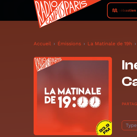
Sébastien T
Accueil
Émissions
La Matinale de 19h
In
Ca
PARTA
Type