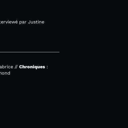
nterviewé par Justine
abrice //
Chroniques
:
rmond