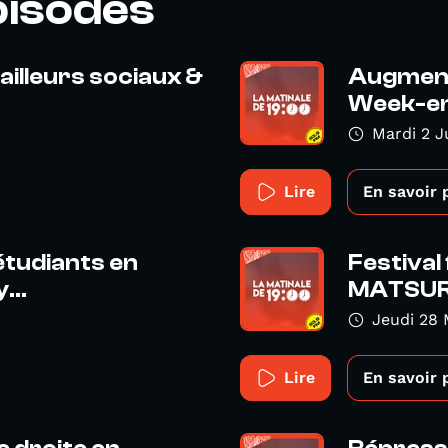
pisodes
illeurs sociaux &
Augmenta
Week-en
Mardi 2 J
Lire
En savoir 
étudiants en
Festival
...
MATSURI 
Jeudi 28 
Lire
En savoir 