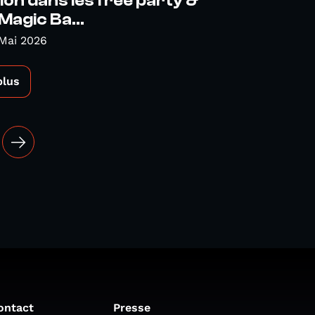
on dans les free party &
Magic Ba...
Mai 2026
plus
ontact
Presse