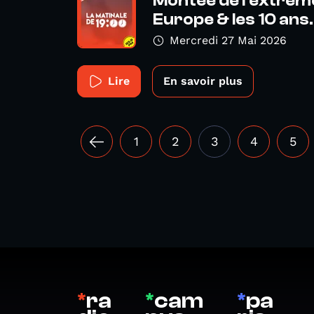
Montée de l'extrême
Europe & les 10 ans.
Mercredi 27 Mai 2026
Lire
En savoir plus
1
2
3
4
5
*
ra
*
cam
*
pa