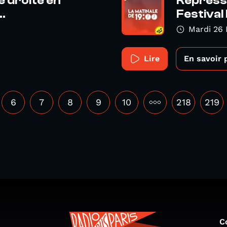
 droite en
Répressi
..
Festival 
Mardi 26 
Lire
En savoir 
6
7
8
9
10
•••
218
219
C