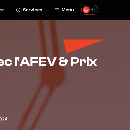
re
Services
Menu
ec l'AFEV & Prix
024