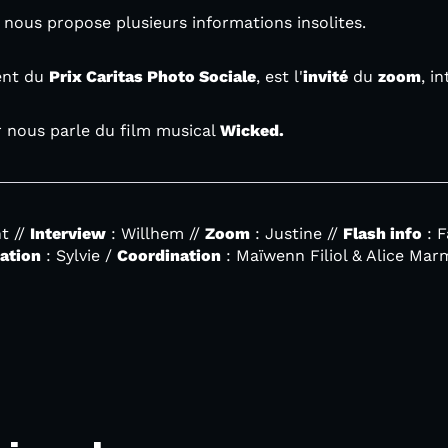
 nous propose plusieurs informations insolites.
dent du
Prix Caritas Photo Sociale
, est l'
invité
du
zoom
, i
r nous parle du film musical
Wicked.
t //
Interview
: Willhem //
Zoom
: Justine //
Flash info
: F
sation
: Sylvie /
Coordination
: Maïwenn Filiol & Alice Ma