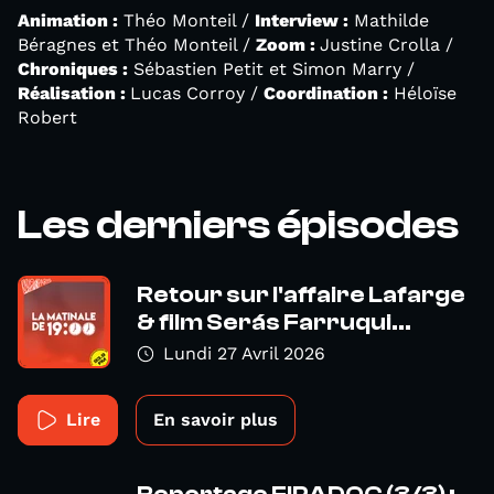
Animation :
Théo Monteil /
Interview :
Mathilde
Béragnes et Théo Monteil /
Zoom :
Justine Crolla /
Chroniques :
Sébastien Petit et Simon Marry /
Réalisation :
Lucas Corroy /
Coordination :
Héloïse
Robert
Les derniers épisodes
Retour sur l'affaire Lafarge
& film Serás Farruqui...
Lundi 27 Avril 2026
Lire
En savoir plus