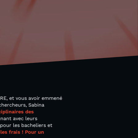
 ORE, et vous avoir emmené
-chercheurs, Sabina
iplinaires des
gnant avec leurs
pour les bacheliers et
les frais ! Pour un