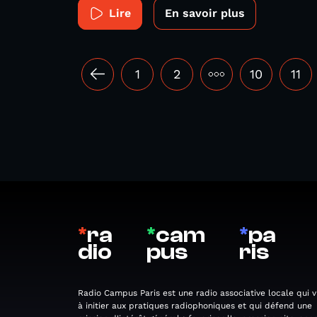
Lire
En savoir plus
1
2
•••
10
11
*
ra
*
cam
*
pa
dio
pus
ris
Radio Campus Paris est une radio associative locale qui v
à initier aux pratiques radiophoniques et qui défend une