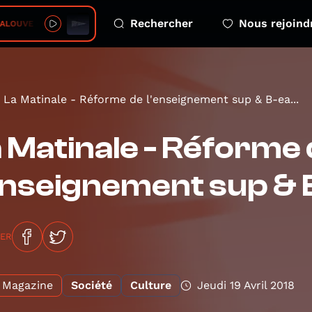
Rechercher
Nous rejoind
VE • Un jour mon prince
La Matinale - Réforme de l'enseignement sup & B-ea...
 Matinale - Réforme
enseignement sup & B
GER
Magazine
Société
Culture
Jeudi 19 Avril 2018