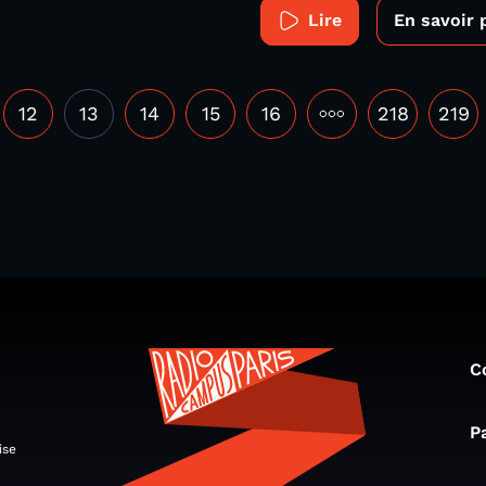
Lire
En savoir 
12
13
14
15
16
•••
218
219
C
P
ise