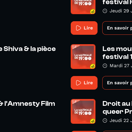
festival 
Jeudi 29 
Lire
En savoir 
 Shiva & la pièce
Les mou
festival 
Mardi 27 
Lire
En savoir 
& l'Amnesty Film
Droit au
queer Pr
Jeudi 22 