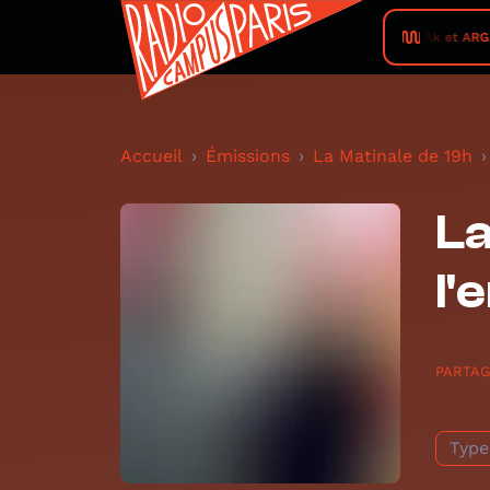
TedaAk et ARGALOU
Accueil
Émissions
La Matinale de 19h
La
l'
PARTA
Type