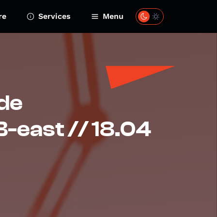
re
Services
Menu
 de
-east // 18.04