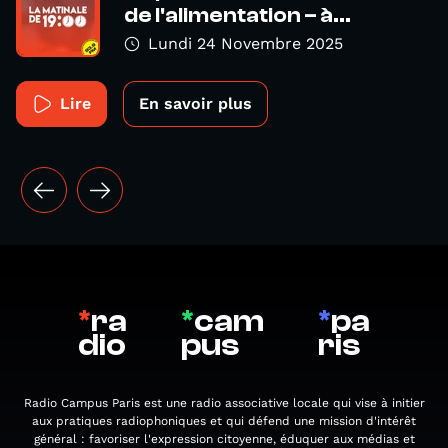
de l'alimentation – à...
Lundi 24 Novembre 2025
Lire
En savoir plus
*
ra
*
cam
*
pa
dio
pus
ris
Radio Campus Paris est une radio associative locale qui vise à initier
aux pratiques radiophoniques et qui défend une mission d'intérêt
général : favoriser l'expression citoyenne, éduquer aux médias et