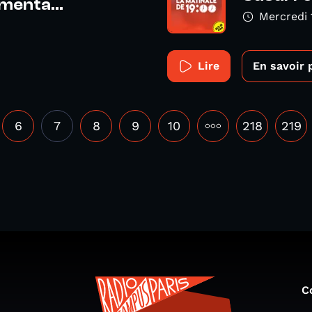
menta...
Mercredi 
Lire
En savoir 
6
7
8
9
10
•••
218
219
C