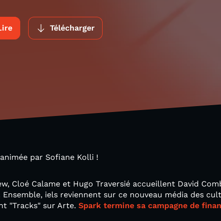
Lire
Télécharger
 animée par Sofiane Kolli !
ew, Cloé Calame et Hugo Traversié accueillent David Comb
 Ensemble, iels reviennent sur ce nouveau média des cul
t "Tracks" sur Arte.
Spark termine sa campagne de financ