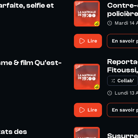
rfaite, selfie et
Contre-e
policière
Mardi 14 
Lire
En savoir 
Reportag
sme & film Qu'est-
Fitoussi,
Collab'
Lundi 13 A
Lire
En savoir 
tats des
Susurre 