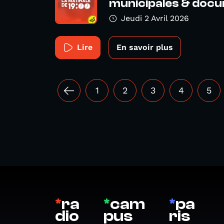
municipales & docu
Jeudi 2 Avril 2026
Lire
En savoir plus
1
2
3
4
5
*
ra
*
cam
*
pa
dio
pus
ris