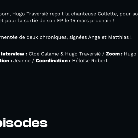
Zoom, Hugo Traversié reçoit la chanteuse Cöllette, pour s
 et pour la sortie de son EP le 15 mars prochain !
mentée de deux chroniques, signées Ange et Matthias !
/
Interview :
Cloé Calame & Hugo Traversié /
Zoom :
Hugo 
tion :
Jeanne /
Coordination :
Héloïse Robert
pisodes