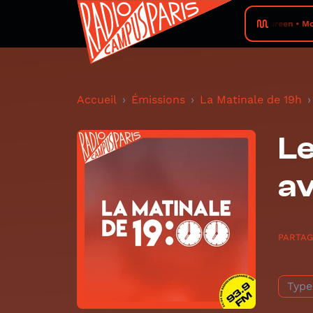
Maureen • Mon 
Accueil
Émissions
La Matinale de 19h
Le
av
PARTA
Type