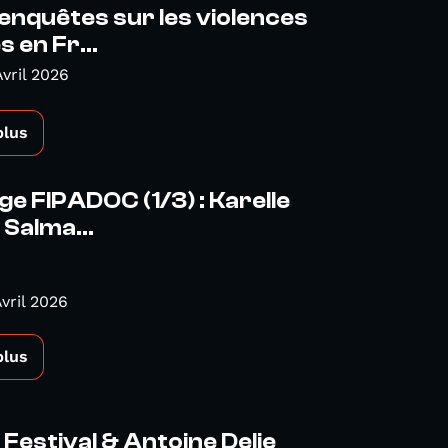
nquêtes sur les violences
s en Fr...
Avril 2026
plus
e FIPADOC (1/3) : Karelle
 Salma...
vril 2026
plus
Festival & Antoine Delie