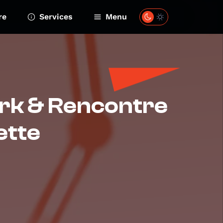
re
Services
Menu
rk & Rencontre
ette
4