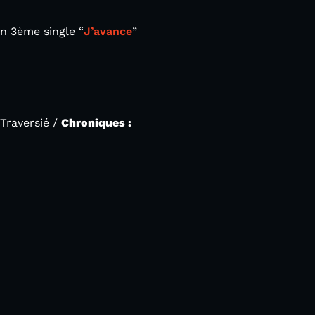
on 3ème single “
J’avance
”
Traversié /
Chroniques :