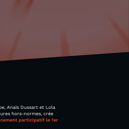
e, Anaïs Dussart et Lola
tures hors-normes, crée
ement participatif le 1er