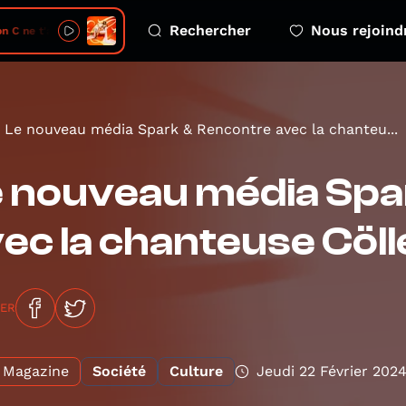
Rechercher
Nous rejoind
C ne t'appartient pas
Le nouveau média Spark & Rencontre avec la chanteu...
 nouveau média Spa
ec la chanteuse Cöll
GER
Magazine
Société
Culture
Jeudi 22 Février 202