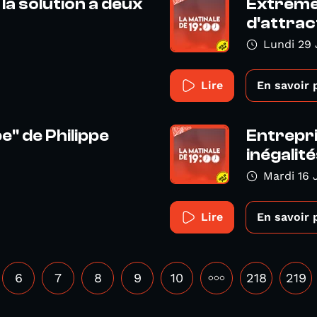
la solution à deux
Extrême 
d'attract
Lundi 29 
Lire
En savoir 
" de Philippe
Entrepr
inégalité
Mardi 16 
Lire
En savoir 
6
7
8
9
10
•••
218
219