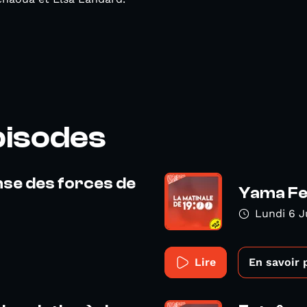
pisodes
ense des forces de
Yama Fes
Lundi 6 J
Lire
En savoir 