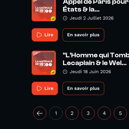
Appel de Paris pour 
États & la...
Jeudi 2 Juillet 2026
Lire
En savoir plus
"L'Homme qui Tombe
Lecaplain & le Wel...
Jeudi 18 Juin 2026
Lire
En savoir plus
1
2
3
4
5