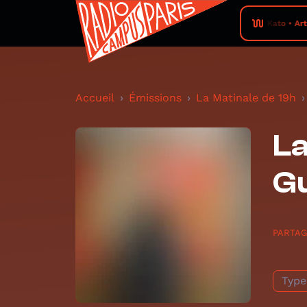
Kuniko Kato • Arthur H
Accueil
Émissions
La Matinale de 19h
La
G
PARTA
Type