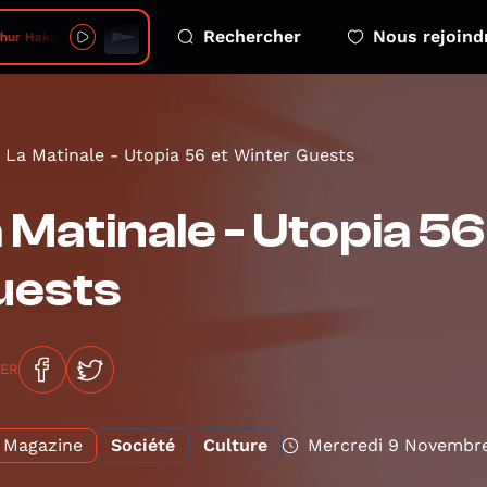
Rechercher
Nous rejoind
akase No Jinriki Hikouki
La Matinale - Utopia 56 et Winter Guests
 Matinale - Utopia 56
uests
GER
Magazine
Société
Culture
Mercredi 9 Novembr