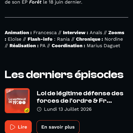
de son EP
Forêt
le 18 juin dernier.
Animation :
Francesca //
Interview :
Anaïs //
Zooms
:
Eloïse //
Flash-info
: Rania //
Chronique :
Nordine
//
Réalisation :
PA //
Coordination :
Marius Daguet
Les derniers épisodes
Loi de légitime défense des
forces de l'ordre & Fr...
Lundi 13 Juillet 2026
Lire
En savoir plus