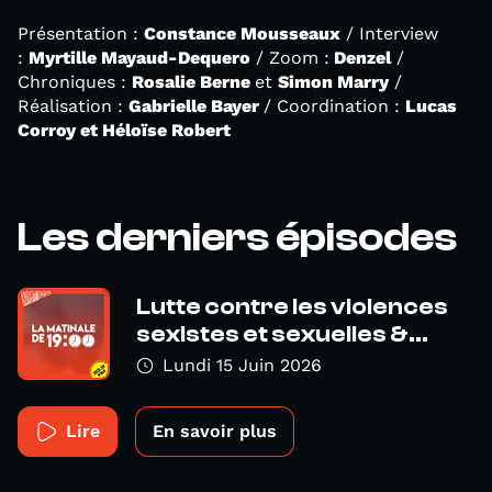
Présentation :
Constance Mousseaux
/ Interview
:
Myrtille Mayaud-Dequero
/ Zoom :
Denzel
/
Chroniques :
Rosalie Berne
et
Simon Marry
/
Réalisation :
Gabrielle Bayer
/ Coordination :
Lucas
Corroy et Héloïse Robert
Les derniers épisodes
Lutte contre les violences
sexistes et sexuelles &...
Lundi 15 Juin 2026
Lire
En savoir plus