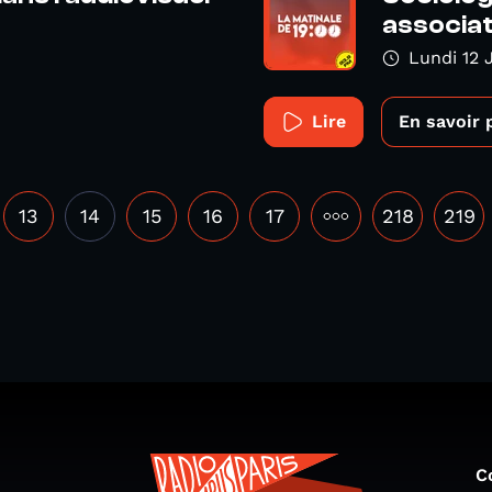
associat
Lundi 12 
Lire
En savoir 
13
14
15
16
17
•••
218
219
C