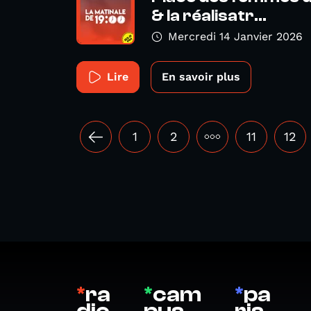
& la réalisatr...
Mercredi 14 Janvier 2026
Lire
En savoir plus
1
2
•••
11
12
*
ra
*
cam
*
pa