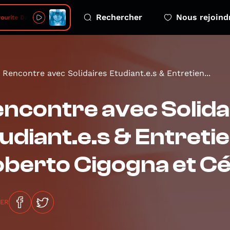
Rechercher
Nous rejoind
ourite Daughter
Rencontre avec Solidaires Etudiant.e.s & Entretien...
ncontre avec Solida
udiant.e.s & Entreti
berto Cigogna et Cé
GER