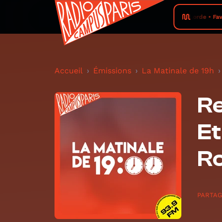
Lorde • Fav
Accueil
Émissions
La Matinale de 19h
Re
Et
Ro
PARTA