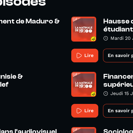
pisodes
ement de Maduro &
Hausse d
étudiants
Mardi 20 
Lire
En savoir 
nisie &
Finance
lef
supérieu
Jeudi 15 
Lire
En savoir 
ns l'audiovisuel
Sociolog