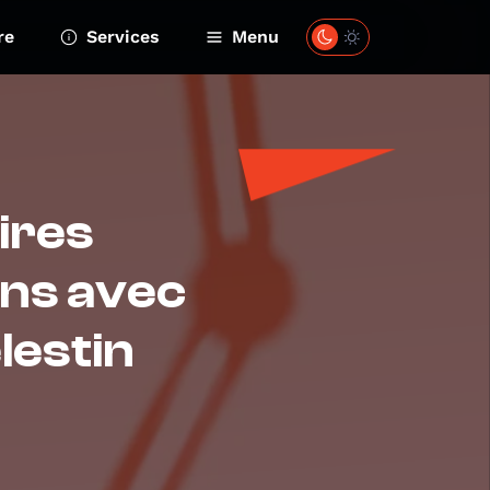
re
Services
Menu
ires
ens avec
lestin